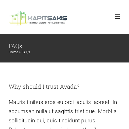
Skip
to
Toggl
content
Navig
Αρχική
FAQs
Home
»
FAQs
Εταιρεία
Προϊόντα
Why should I trust Avada?
Έργα
Mauris finibus eros eu orci iaculis laoreet. In
accumsan nulla ut sagittis tristique. Morbi a
Online Προσφορά
sollicitudin dui, quis tincidunt purus.