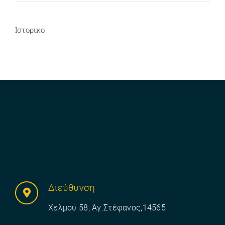
Ιστορικό
Διεύθυνση
Χελμού 58, Άγ.Στέφανος,14565