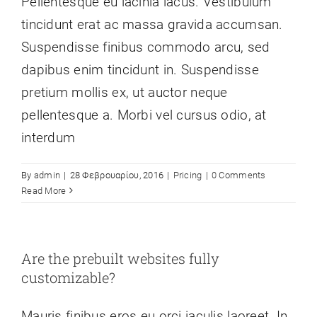
Pellentesque eu lacinia lacus. Vestibulum
Επικοινωνία
tincidunt erat ac massa gravida accumsan.
Suspendisse finibus commodo arcu, sed
dapibus enim tincidunt in. Suspendisse
pretium mollis ex, ut auctor neque
pellentesque a. Morbi vel cursus odio, at
interdum
By
admin
|
28 Φεβρουαρίου, 2016
|
Pricing
|
0 Comments
Read More
Are the prebuilt websites fully
customizable?
Mauris finibus eros eu orci iaculis laoreet. In